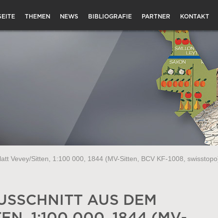
EITE
THEMEN
NEWS
BIBLIOGRAFIE
PARTNER
KONTAKT
latt Vevey/Sitten, 1:100 000, 1844 (MV-Sitten, BCV KF-1008, swisstopo
USSCHNITT AUS DEM