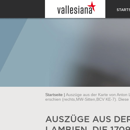
STARTS
Startseite
|
Auszüge aus der Karte von Anton L
erschien (rechts,MW-Sitten,BCV KE-7). Diese
AUSZÜGE AUS DE