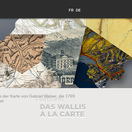
FR
DE
 der Karte von Gabriel Walser, die 1769
at