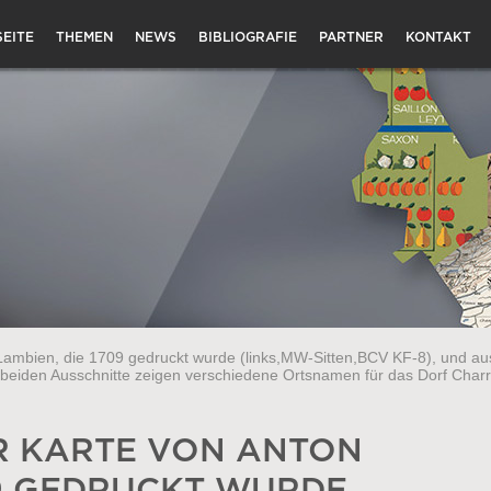
EITE
THEMEN
NEWS
BIBLIOGRAFIE
PARTNER
KONTAKT
ambien, die 1709 gedruckt wurde (links,MW-Sitten,BCV KF-8), und aus
 beiden Ausschnitte zeigen verschiedene Ortsnamen für das Dorf Charr
R KARTE VON ANTON